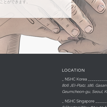
ことができます。
LOCATION
_ NSHC Korea _________
806 JEI-Platz, 186, Gasan d
Geumcheon-gu, Seoul, K
_ NSHC Singapore ______