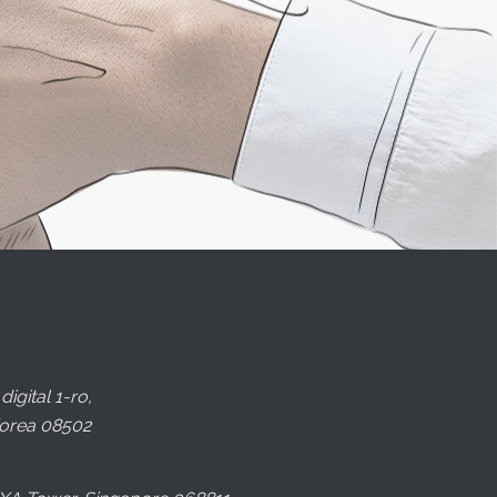
_
igital 1-ro,
orea 08502