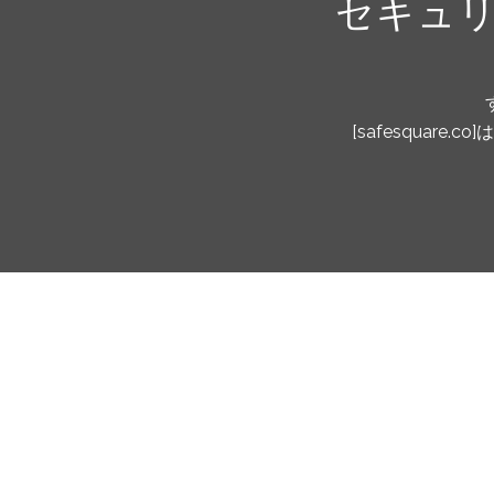
セキュ
[safesqua