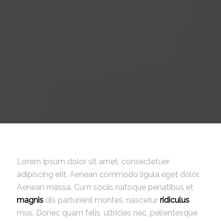
Lorem ipsum dolor sit amet, consectetuer
adipiscing elit. Aenean commodo ligula eget dolor.
Aenean massa. Cum sociis natoque penatibus et
magnis
dis parturient montes, nascetur
ridiculus
mus. Donec quam felis, ultricies nec, pellentesque