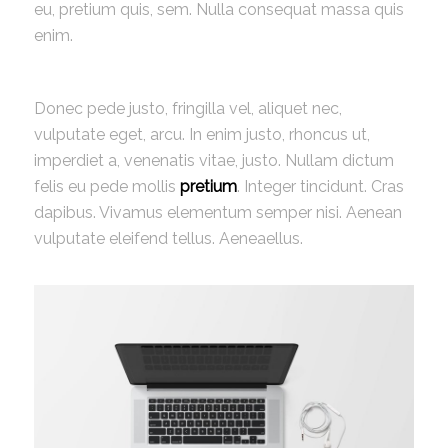
eu, pretium quis, sem. Nulla consequat massa quis
enim.
Donec pede justo, fringilla vel, aliquet nec,
vulputate eget, arcu. In enim justo, rhoncus ut,
imperdiet a, venenatis vitae, justo. Nullam dictum
felis eu pede mollis
pretium
. Integer tincidunt. Cras
dapibus. Vivamus elementum semper nisi. Aenean
vulputate eleifend tellus. Aeneaellus.