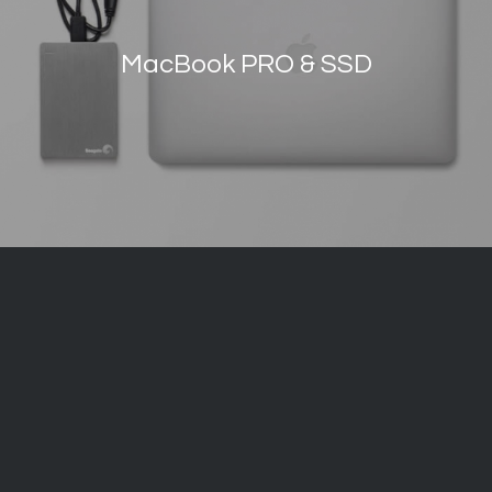
MacBook PRO & SSD
COMPANY
NSHC INC.
Business Registration Number : 123-86-15737
www.nshc.net