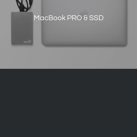
MacBook PRO & SSD
COMPANY
NSHC INC.
Business Registration Number : 123-86-15737
www.nshc.net