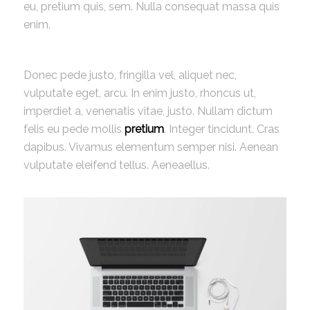
eu, pretium quis, sem. Nulla consequat massa quis
enim.
Donec pede justo, fringilla vel, aliquet nec,
vulputate eget, arcu. In enim justo, rhoncus ut,
imperdiet a, venenatis vitae, justo. Nullam dictum
felis eu pede mollis
pretium
. Integer tincidunt. Cras
dapibus. Vivamus elementum semper nisi. Aenean
vulputate eleifend tellus. Aeneaellus.