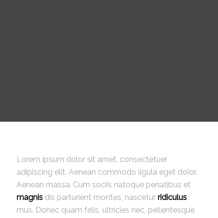
Lorem ipsum dolor sit amet, consectetuer
adipiscing elit. Aenean commodo ligula eget dolor.
Aenean massa. Cum sociis natoque penatibus et
magnis
dis parturient montes, nascetur
ridiculus
mus. Donec quam felis, ultricies nec, pellentesque