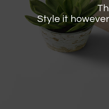
Th
Style it howeve