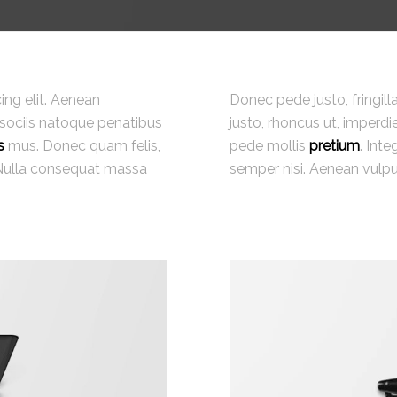
ing elit. Aenean
Donec pede justo, fringilla
sociis natoque penatibus
justo, rhoncus ut, imperdie
s
mus. Donec quam felis,
pede mollis
pretium
. Int
. Nulla consequat massa
semper nisi. Aenean vulput