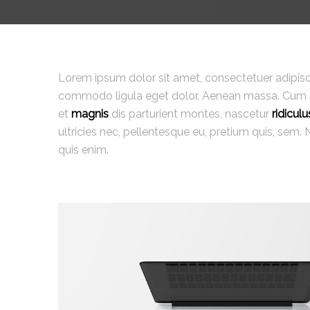
Lorem ipsum dolor sit amet, consectetuer adipisc
commodo ligula eget dolor. Aenean massa. Cum 
et
magnis
dis parturient montes, nascetur
ridiculu
ultricies nec, pellentesque eu, pretium quis, sem
quis enim.