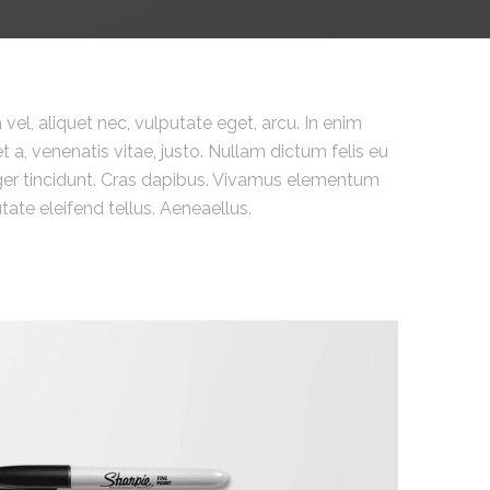
 vel, aliquet nec, vulputate eget, arcu. In enim
t a, venenatis vitae, justo. Nullam dictum felis eu
eger tincidunt. Cras dapibus. Vivamus elementum
ate eleifend tellus. Aeneaellus.