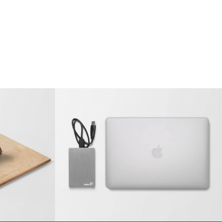
ntry #2
MacBook PRO & SSD